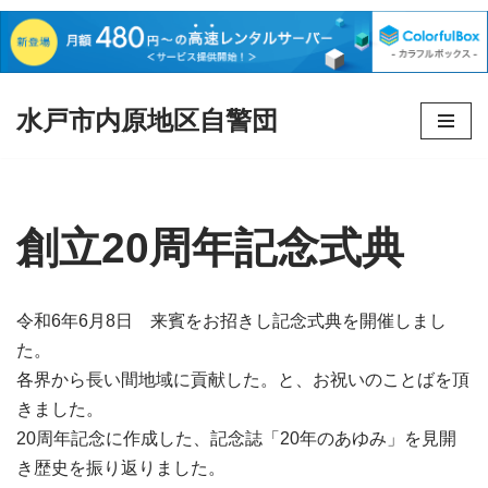
水戸市内原地区自警団
コ
ン
テ
ン
創立20周年記念式典
ツ
へ
ス
令和6年6月8日 来賓をお招きし記念式典を開催しまし
キ
た。
ッ
各界から長い間地域に貢献した。と、お祝いのことばを頂
プ
きました。
20周年記念に作成した、記念誌「20年のあゆみ」を見開
き歴史を振り返りました。